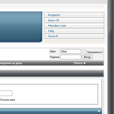
Имя
Запомнить?
Пароль
бщения за день
Поиск
Точное имя