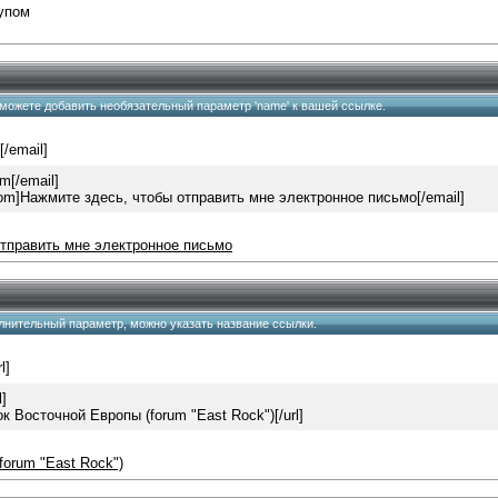
тупом
ы можете добавить необязательный параметр 'name' к вашей ссылке.
[/email]
om
[/email]
com
]Нажмите здесь, чтобы отправить мне электронное письмо[/email]
отправить мне электронное письмо
олнительный параметр, можно указать название ссылки.
rl]
l]
]Рок Восточной Европы (forum "East Rock")[/url]
forum "East Rock")