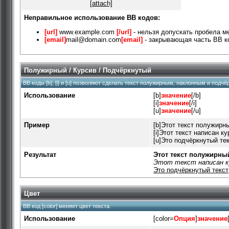
[attach]
Неправильное использование BB кодов:
[url]
www.example.com
[/url]
- нельзя допускать пробела м
[email]
mail@domain.com
[email]
- закрывающая часть BB ко
Полужирный / Курсив / Подчёркнутый
BB коды [b], [i] и [u] позволяют сделать текст полужирным, наклонным и подч
Использование
[b]
значение
[/b]
[i]
значение
[/i]
[u]
значение
[/u]
Пример
[b]Этот текст полужирны
[i]Этот текст написан ку
[u]Это подчёркнутый тек
Результат
Этот текст полужирны
Этот текст написан к
Это подчёркнутый текст
Цвет
BB код [color] меняет цвет текста.
Использование
[color=
Опция
]
значение