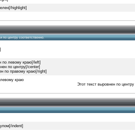
елен[/highlight]
ю и по центру соответственно.
]
н по левому краю[/left]
нен по центру[/center]
ен по правому краю[/right]
 левому краю
Этот текст выровнен по центру
]
тупом[/indent]