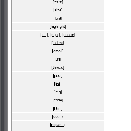
[color]
[size]
[font]
[highlight]
[left]
,
[right]
,
[center]
[indent]
[email]
[url]
[thread]
[post]
[list]
[img]
[code]
[html]
[quote]
[noparse]