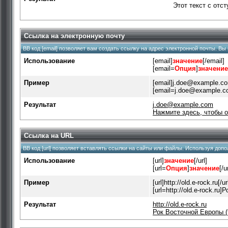
Этот текст с отс
Ссылка на электронную почту
BB код [email] позволяет вам создать ссылку на адрес электронной почты. В
Использование
[email]
значение
[/email]
[email=
Опция
]
значение
Пример
[email]
j.doe@example.c
[
email=j.doe@example.
Результат
j.doe@example.com
Нажмите здесь, чтобы 
Ссылка на URL
BB код [url] позволяет вставлять ссылки на сайты или файлы. Используя доп
Использование
[url]
значение
[/url]
[url=
Опция
]
значение
[/u
Пример
[url]http://old.e-rock.ru[/ur
[url=http://old.e-rock.ru
Результат
http://old.e-rock.ru
Рок Восточной Европы (