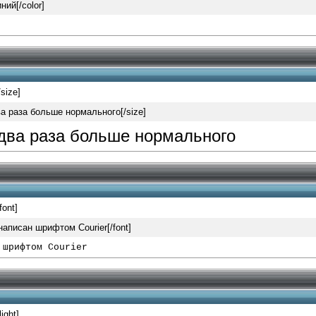
ний[/color]
/size]
ва раза больше нормального[/size]
 два раза больше нормального
/font]
 написан шрифтом Courier[/font]
 шрифтом Courier
light]