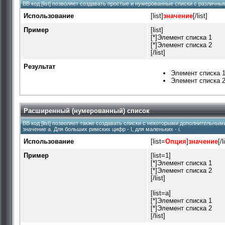
BB код [list] позволяет создавать простые и нумерованные списки с различны
Использование
[list]
значение
[/list]
Пример
[list]
[*]Элемент списка 1
[*]Элемент списка 2
[/list]
Результат
Элемент списка 
Элемент списка 
Расширенный (нумерованный) список
BB код [list] позволяет также создавать списки с некоторыми дополнительны
значение а. Для больших римских цифр - I, для маленьких - i.
Использование
[list=
Опция
]
значение
[/l
Пример
[list=1]
[*]Элемент списка 1
[*]Элемент списка 2
[/list]
[list=a]
[*]Элемент списка 1
[*]Элемент списка 2
[/list]