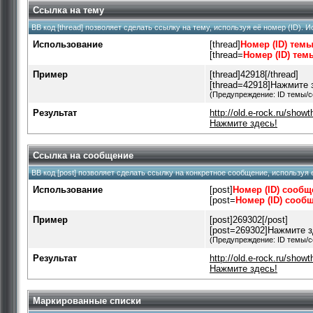
Ссылка на тему
BB код [thread] позволяет сделать ссылку на тему, используя её номер (ID).
Использование
[thread]
Номер (ID) тем
[thread=
Номер (ID) тем
Пример
[thread]42918[/thread]
[thread=42918]Нажмите з
(Предупреждение: ID темы/
Результат
http://old.e-rock.ru/sho
Нажмите здесь!
Ссылка на сообщение
BB код [post] позволяет сделать ссылку на конкретное сообщение, используя
Использование
[post]
Номер (ID) сооб
[post=
Номер (ID) сооб
Пример
[post]269302[/post]
[post=269302]Нажмите зд
(Предупреждение: ID темы/
Результат
http://old.e-rock.ru/sho
Нажмите здесь!
Маркированные списки