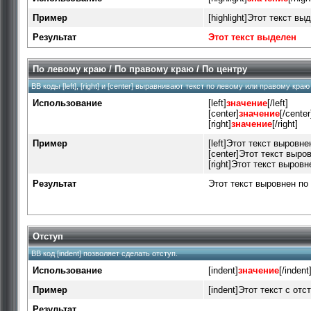
Пример
[highlight]Этот текст выд
Результат
Этот текст выделен
По левому краю / По правому краю / По центру
BB коды [left], [right] и [center] выравнивают текст по левому или правому кра
Использование
[left]
значение
[/left]
[center]
значение
[/center
[right]
значение
[/right]
Пример
[left]Этот текст выровне
[center]Этот текст выров
[right]Этот текст выровн
Результат
Этот текст выровнен по
Отступ
BB код [indent] позволяет сделать отступ.
Использование
[indent]
значение
[/indent
Пример
[indent]Этот текст с отс
Результат