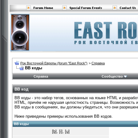
Рок Восточной Европы (forum "East Rock")
>
Справка
BB коды
Справка
Сообщество
BB код
BB коды - это набор тегов, основанных на языке HTML и разра
HTML, причём не нарушая целостность страницы. Возможность 
BB коды в сообщениях, вы должны убедиться, что они разрешен
Ниже приведены примеры использования BB кодов.
BB коды
[b]
,
[i]
,
[u]