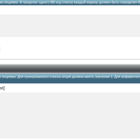
ми опциями. В пределах одного BB код списка каждый маркер должен быть определен BB
1
2
ми опциями. Для нумерованного списка опция должна иметь значение 1. Для алфавитног
ist]