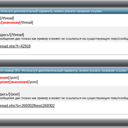
 Используя дополнительный параметр, можно указать название ссылки.
ы
[/thread]
ы
]
значение
[/thread]
десь![/thread]
сообщения дан только как пример и может не ссылаться на существующую тему/сообщ
wthread.php?t=42918
 его номер (ID). Используя дополнительный параметр, можно указать название ссылки.
щения
[/post]
щения
]
значение
[/post]
есь![/post]
сообщения дан только как пример и может не ссылаться на существующую тему/сообщ
wthread.php?p=269302#post269302