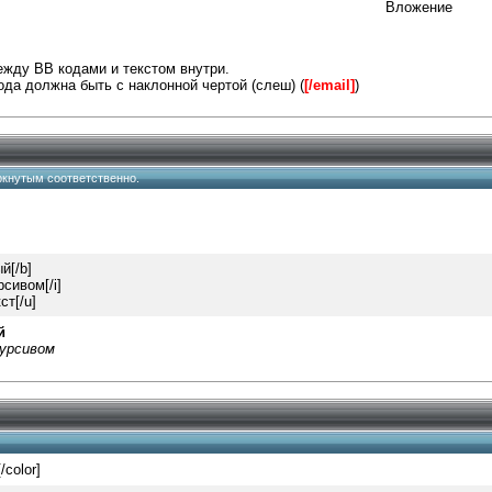
Вложение
ежду BB кодами и текстом внутри.
да должна быть с наклонной чертой (слеш) (
[/email]
)
ёркнутым соответственно.
й[/b]
рсивом[/i]
ст[/u]
й
урсивом
[/color]