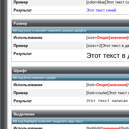
Пример
[color=blue]Этот текст си
Результат
Этот текст синий
Размер
BB код [size] позволяет изменять размер шрифта.
Использование
[size=
Опция
]
значение
[
Пример
[size=+2]Этот текст в д
Результат
Этот текст в
Шрифт
BB код [font] изменяет шрифт.
Использование
[font=
Опция
]
значение
[
Пример
[font=courier]Этот текст
Результат
Этот текст написан
Выделение
BB код [highlight] позволяет выделить ваш текст.
Использование
[highlight]
значение
[/high