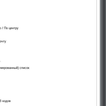
 / По центру
очту
е
умерованный) список
B кодов