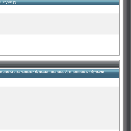
 кодом [*].
о списка с заглавными буквами - значение A, с прописными буквами -