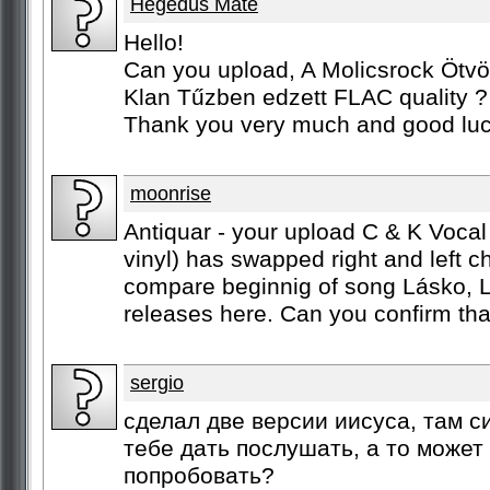
Hegedüs Máté
Hello!
Can you upload, A Molicsrock Ötv
Klan Tűzben edzett FLAC quality ?
Thank you very much and good luc
moonrise
Antiquar - your upload C & K Vocal
vinyl) has swapped right and left 
compare beginnig of song Lásko, 
releases here. Can you confirm that 
sergio
сделал две версии иисуса, там с
тебе дать послушать, а то може
попробовать?