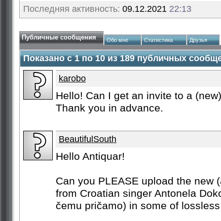
Последняя активность:
09.12.2021
22:13
Публичные сообщения
Обо мне
Статистика
Друзья
Показано с 1 по
10
из
189
публичных сообщ
karobo
Hello! Can I get an invite to a (new
Thank you in advance.
BeautifulSouth
Hello Antiquar!
Can you PLEASE upload the new (a
from Croatian singer Antonela Dok
čemu pričamo) in some of lossless f