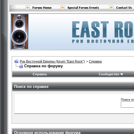
Рок Восточной Европы (forum "East Rock")
>
Справка
Справка по форуму
Справка
Сообщество
Поиск по справке
Поиск п
Основное использование форума