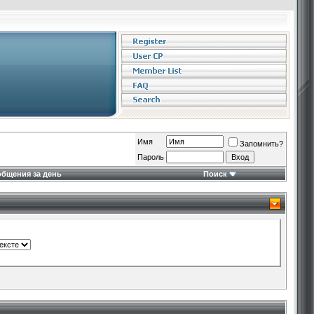
Имя
Запомнить?
Пароль
бщения за день
Поиск