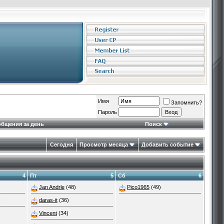
Имя
Запомнить?
Пароль
бщения за день
Поиск
Сегодня
Просмотр месяца
Добавить событие
4
Пт
5
Сб
6
Jan Andrle
(48)
Pico1965
(49)
daras-it
(36)
Vincent
(34)