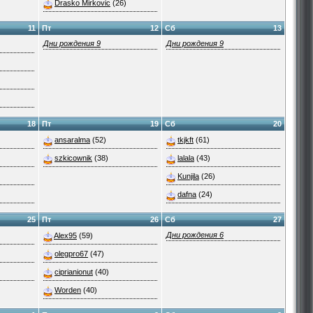
Drasko Mirkovic
(26)
11
Пт
12
Сб
13
Дни рождения 9
Дни рождения 9
18
Пт
19
Сб
20
ansaralma
(52)
tkjkft
(61)
szkicownik
(38)
lalala
(43)
Kunjila
(26)
dafna
(24)
25
Пт
26
Сб
27
Дни рождения 6
Alex95
(59)
olegpro67
(47)
ciprianionut
(40)
Worden
(40)