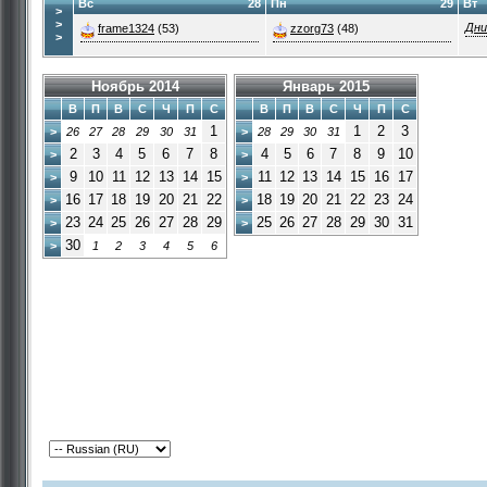
Вс
28
Пн
29
Вт
>
>
Дни
frame1324
(53)
zzorg73
(48)
>
Ноябрь 2014
Январь 2015
В
П
В
С
Ч
П
С
В
П
В
С
Ч
П
С
1
1
2
3
>
26
27
28
29
30
31
>
28
29
30
31
2
3
4
5
6
7
8
4
5
6
7
8
9
10
>
>
9
10
11
12
13
14
15
11
12
13
14
15
16
17
>
>
16
17
18
19
20
21
22
18
19
20
21
22
23
24
>
>
23
24
25
26
27
28
29
25
26
27
28
29
30
31
>
>
30
>
1
2
3
4
5
6