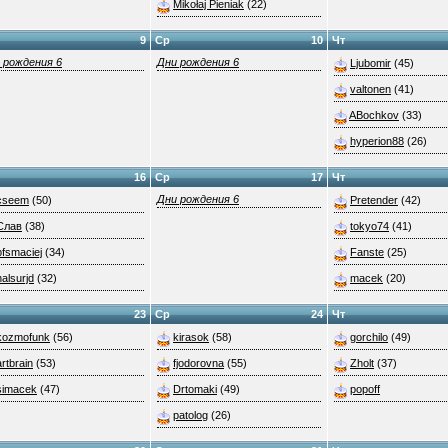
Mikołaj Pieniak
(22)
9
Ср
10
Чт
 рождения 6
Дни рождения 6
Ljubomir
(45)
valtonen
(41)
ABochkov
(33)
hyperion88
(26)
16
Ср
17
Чт
Дни рождения 6
cseem
(50)
Pretender
(42)
Слав
(38)
tokyo74
(41)
pfsmaciej
(34)
Fanste
(25)
nalsurjd
(32)
macek
(20)
23
Ср
24
Чт
kozmofunk
(56)
kirasok
(58)
gorchilo
(49)
artbrain
(53)
fjodorovna
(55)
Zholt
(37)
simacek
(47)
Drtomaki
(49)
popoff
patolog
(26)