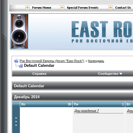
Рок Восточной Европы (forum "East Rock")
>
Календарь
Default Calendar
Справка
Сообщество
Default Calendar
Декабрь 2014
Вс
30
Пн
1
Вт
Дни рождения 7
Дни
>
>
>