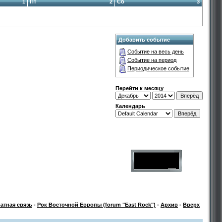
1
Пт
2
Сб
3
Добавить событие
Событие на весь день
Событие на период
Периодическое событие
Перейти к месяцу
Календарь
атная связь
-
Рок Восточной Европы (forum "East Rock")
-
Архив
-
Вверх