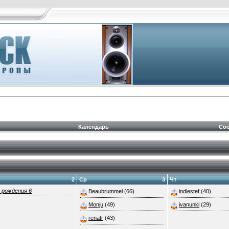
Календарь
Соо
2
Ср
3
Чт
 рождения 6
Beaubrummel
(66)
indiestef
(40)
Monju
(49)
ivanunki
(29)
renatr
(43)