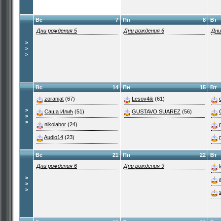
Вс
7
Пн
8
Вт
Дни рождения 5
Дни рождения 6
Дни
>
>
>
Вс
14
Пн
15
Вт
zoranjat
(67)
Lesov4ik
(61)
>
Саша Илић
(51)
GUSTAVO SUAREZ
(56)
>
>
nikolabor
(24)
Audio14
(23)
Вс
21
Пн
22
Вт
Дни рождения 6
Дни рождения 9
>
>
>