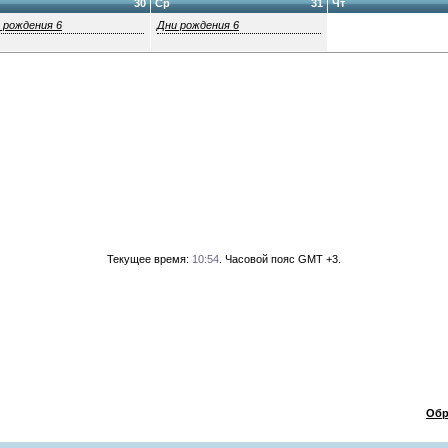
30
Ср
31
Чт
 рождения 6
Дни рождения 6
Текущее время:
10:54
. Часовой пояс GMT +3.
Обр