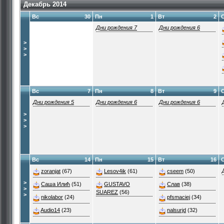
Декабрь 2014
Вс
30
Пн
1
Вт
2
Дни рождения 7
Дни рождения 6
>
>
>
Вс
7
Пн
8
Вт
9
Дни рождения 5
Дни рождения 6
Дни рождения 6
>
>
>
Вс
14
Пн
15
Вт
16
zoranjat
(67)
Lesov4ik
(61)
cseem
(50)
>
Саша Илић
(51)
GUSTAVO
Слав
(38)
>
SUAREZ
(56)
>
nikolabor
(24)
pfsmaciej
(34)
Audio14
(23)
nalsurjd
(32)