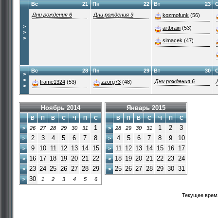
Вс
21
Пн
22
Вт
23
Дни рождения 6
Дни рождения 9
kozmofunk
(56)
>
artbrain
(53)
>
>
simacek
(47)
Вс
28
Пн
29
Вт
30
>
>
Дни рождения 6
frame1324
(53)
zzorg73
(48)
>
Ноябрь 2014
Январь 2015
В
П
В
С
Ч
П
С
В
П
В
С
Ч
П
С
1
1
2
3
>
26
27
28
29
30
31
>
28
29
30
31
2
3
4
5
6
7
8
4
5
6
7
8
9
10
>
>
9
10
11
12
13
14
15
11
12
13
14
15
16
17
>
>
16
17
18
19
20
21
22
18
19
20
21
22
23
24
>
>
23
24
25
26
27
28
29
25
26
27
28
29
30
31
>
>
30
>
1
2
3
4
5
6
Текущее врем